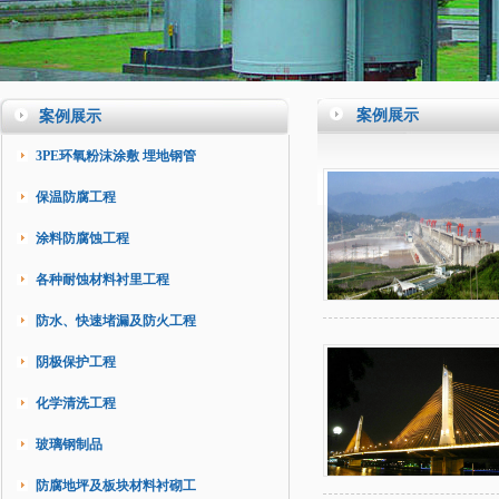
案例展示
案例展示
3PE环氧粉沫涂敷 埋地钢管
保温防腐工程
涂料防腐蚀工程
各种耐蚀材料衬里工程
防水、快速堵漏及防火工程
阴极保护工程
化学清洗工程
玻璃钢制品
防腐地坪及板块材料衬砌工